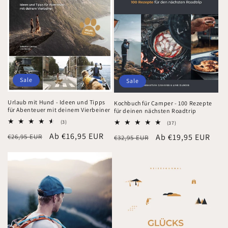
Sale
Sale
Urlaub mit Hund - Ideen und Tipps
Kochbuch für Camper - 100 Rezepte
für Abenteuer mit deinem Vierbeiner
für deinen nächsten Roadtrip
3
(3)
37
(37)
Bewertungen
Bewertungen
Normaler
Verkaufspreis
Ab €16,95 EUR
Normaler
Verkaufspreis
Ab €19,95 EUR
€26,95 EUR
insgesamt
€32,95 EUR
insgesamt
Preis
Preis