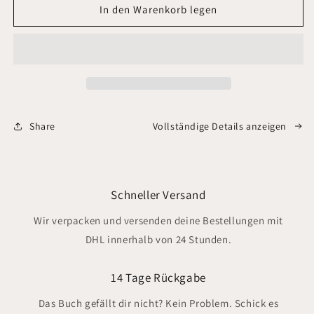
für
für
In den Warenkorb legen
CAPIM
CAPIM
BRANCO
BRANCO
Omni
Omni
Roast
Roast
|
|
Happy
Happy
Coffee
Coffee
Share
Vollständige Details anzeigen
X
X
Off
Off
The
The
Path
Path
Schneller Versand
Wir verpacken und versenden deine Bestellungen mit
DHL innerhalb von 24 Stunden.
14 Tage Rückgabe
Das Buch gefällt dir nicht? Kein Problem. Schick es