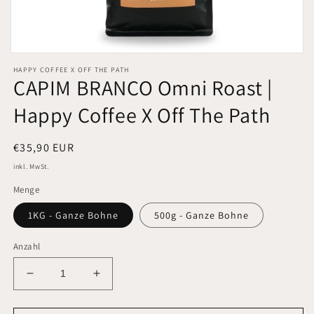
Medien
1
HAPPY COFFEE X OFF THE PATH
in
CAPIM BRANCO Omni Roast |
Modal
öffnen
Happy Coffee X Off The Path
Normaler
€35,90 EUR
Preis
inkl. MwSt.
Menge
1KG - Ganze Bohne
500g - Ganze Bohne
Anzahl
Verringere
Erhöhe
die
die
Menge
Menge