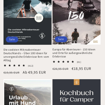
Sale
Sale
Europa für Abenteurer - 150 Ideen
Die coolsten Mikroabenteuer
und Orte für außergewöhnliche
Deutschlands – Über 100 Ideen für
Erlebnisse
unvergessliche Erlebnisse fern vom
Alltag
81
(81)
Bewertungen
412
(412)
Normaler
Verkaufspreis
€18,95 EUR
€26,95 EUR
insgesamt
Bewertungen
Normaler
Verkaufspreis
Ab €9,95 EUR
€19,95 EUR
insgesamt
Preis
Preis