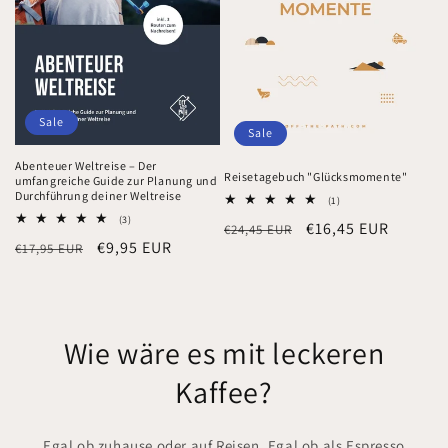
Sale
Sale
Abenteuer Weltreise – Der
Reisetagebuch "Glücksmomente"
umfangreiche Guide zur Planung und
Durchführung deiner Weltreise
1
(1)
Bewertungen
3
(3)
Normaler
Verkaufspreis
€16,45 EUR
€24,45 EUR
insgesamt
Bewertungen
Normaler
Verkaufspreis
€9,95 EUR
€17,95 EUR
insgesamt
Preis
Preis
Wie wäre es mit leckeren
Kaffee?
Egal ob zuhause oder auf Reisen. Egal ob als Espresso