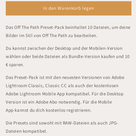
Menge
Menge
für
für
In den Warenkorb legen
Off
Off
The
The
Das Off The Path Preset-Pack beinhaltet 10 Dateien, um deine
Path
Path
Presets
Presets
Bilder im Stil von Off The Path zu bearbeiten.
Du kannst zwischen der Desktop und der Mobilen-Version
wählen oder beide Dateien als Bundle-Version kaufen und 10
€ sparen.
Das Preset-Pack ist mit den neuesten Versionen von Adobe
Lightroom Classic, Classic CC als auch der kostenlosen
Adobe Lightroom Mobile App kompatibel. Für die Desktop
Version ist ein Adobe Abo notwendig. Für die Mobile
App kannst du dich kostenlos registrieren.
Die Presets sind sowohl mit RAW-Dateien als auch JPG-
Dateien kompatibel.