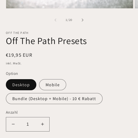
Medien
M
1
2
in
in
von
1
/
20
Modal
M
öffnen
öf
OFF THE PATH
Off The Path Presets
Normaler
€19,95 EUR
Preis
inkl. MwSt.
Option
Desktop
Mobile
Bundle (Desktop + Mobile) - 10 € Rabatt
Anzahl
Verringere
Erhöhe
die
die